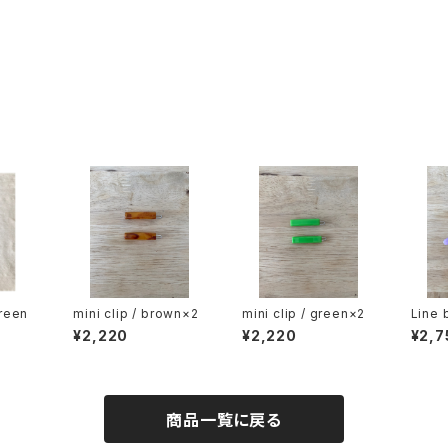
reen
mini clip / brown×2
mini clip / green×2
Line 
e
¥2,220
¥2,220
¥2,7
商品一覧に戻る