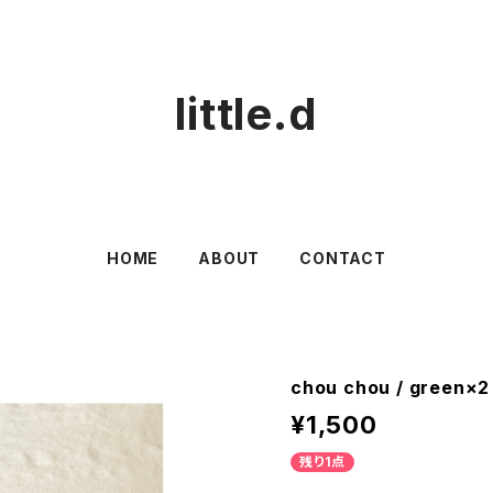
little.d
HOME
ABOUT
CONTACT
chou chou / green×2
¥1,500
残り1点