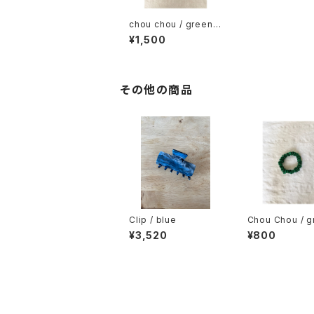
chou chou / green×
2
¥1,500
その他の商品
Clip / blue
Chou Chou / g
¥3,520
¥800