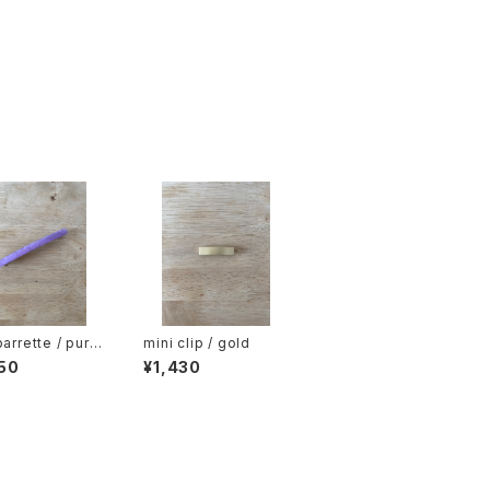
barrette / purpl
mini clip / gold
50
¥1,430